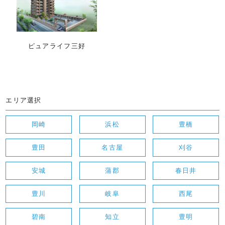
ピュアライフ三好
エリア選択
岡崎
浜松
豊橋
豊田
名古屋
刈谷
安城
蒲郡
春日井
豊川
岐阜
西尾
碧南
知立
豊明