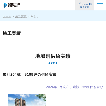
Recruit
採用情報
ホーム
>
施工実績
>
みよし
施工実績
地域別供給実績
AREA
累計204棟 5198戸の供給実績
2026年2月現在、建設中の物件も含む